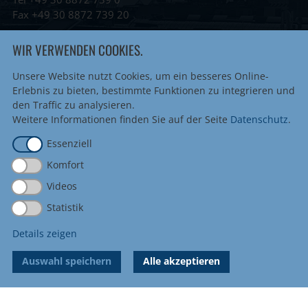
Fax +49 30 8872 739 20
info@metropolitanschool.com
WIR VERWENDEN COOKIES.
admissions@metropolitanschool.com
job@metropolitanschool.com
Unsere Website nutzt Cookies, um ein besseres Online-
Erlebnis zu bieten, bestimmte Funktionen zu integrieren und
Impressum
|
Sitemap
den Traffic zu analysieren.
Datenschutz
|
Cookie-Einstellungen
Weitere Informationen finden Sie auf der Seite
Datenschutz
.
Essenziell
Accreditations & Authorizations
Komfort
Videos
Statistik
Details zeigen
Auswahl speichern
Alle akzeptieren