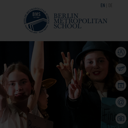
EN
DE
Parent Portal
Apply
Calendar
Contact
Gallery