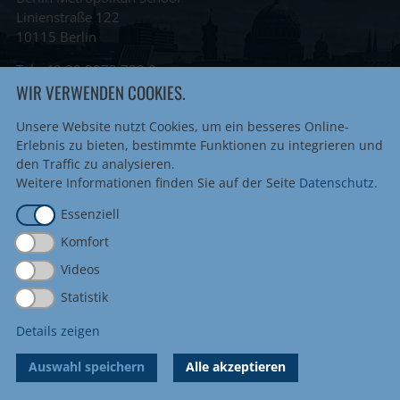
Linienstraße 122
10115 Berlin
Tel
+49 30 8872 739 0
WIR VERWENDEN COOKIES.
Fax +49 30 8872 739 20
info@metropolitanschool.com
Unsere Website nutzt Cookies, um ein besseres Online-
admissions@metropolitanschool.com
Erlebnis zu bieten, bestimmte Funktionen zu integrieren und
job@metropolitanschool.com
den Traffic zu analysieren.
Weitere Informationen finden Sie auf der Seite
Datenschutz
.
Impressum
|
Sitemap
Datenschutz
|
Cookie-Einstellungen
Essenziell
Komfort
Videos
Accreditations & Authorizations
Statistik
Details zeigen
Auswahl speichern
Alle akzeptieren