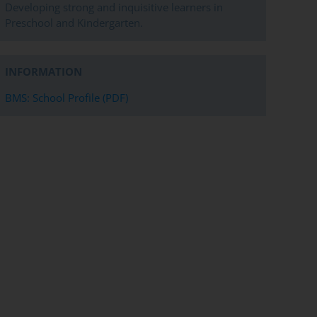
Developing strong and inquisitive learners in
Preschool and Kindergarten.
INFORMATION
BMS: School Profile (PDF)